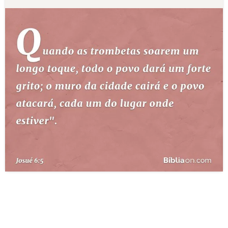
10 MANDAMENTOS
ESTUDOS BÍBLICOS
ESBOÇOS DE PREGAÇÃO
TEMAS
PERGUNTE À BÍBLIA
IA
TERMO BÍBLICO
JOGOS
QUEM SOMOS
LOJA BÍBLIAON