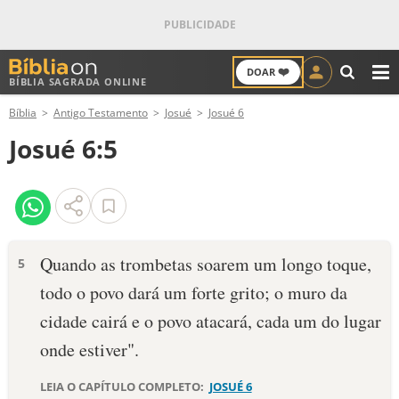
❤️
DOAR
BÍBLIA SAGRADA ONLINE
M
Bíblia
Antigo Testamento
Josué
Josué 6
ANTIGO TESTAMENTO
Josué 6:5
NOVO TESTAMENTO
VERSÍCULOS
VERSÍCULO DO DIA
Quando as trombetas soarem um longo toque,
5
todo o povo dará um forte grito; o muro da
PALAVRA DO DIA
cidade cairá e o povo atacará, cada um do lugar
SALMO DO DIA
onde estiver".
DEVOCIONAL DIÁRIO
LEIA O CAPÍTULO COMPLETO:
JOSUÉ 6