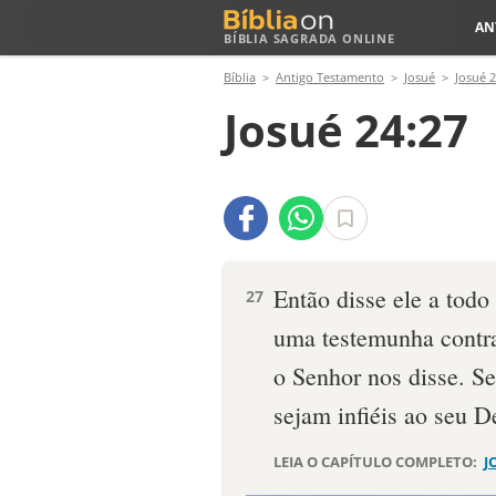
AN
BÍBLIA SAGRADA ONLINE
Bíblia
Antigo Testamento
Josué
Josué 
Josué 24:27
Então disse ele a todo
27
uma testemunha contra
o Senhor nos disse. S
sejam infiéis ao seu D
LEIA O CAPÍTULO COMPLETO:
J