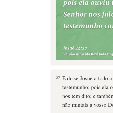
E disse Josué a todo o
27
testemunho; pois ela 
nos tem dito; e també
não mintais a vosso D