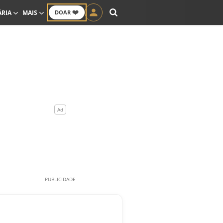
❤️
ÁRIA
MAIS
DOAR