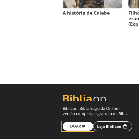
A história de Calebe
Filh
era
(Exp
Bíbliaon, Bíblia Sagrada Online -
versão completa e gratuita da Bíblia
DOAR ❤️
Loja Bíbliaon