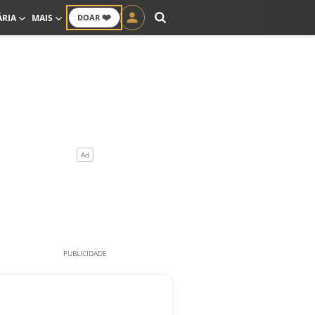
❤️
ÁRIA
MAIS
DOAR