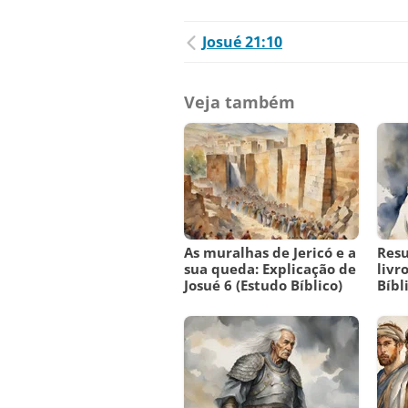
Josué 21:10
Veja também
As muralhas de Jericó e a
Res
sua queda: Explicação de
livr
Josué 6 (Estudo Bíblico)
Bíbl