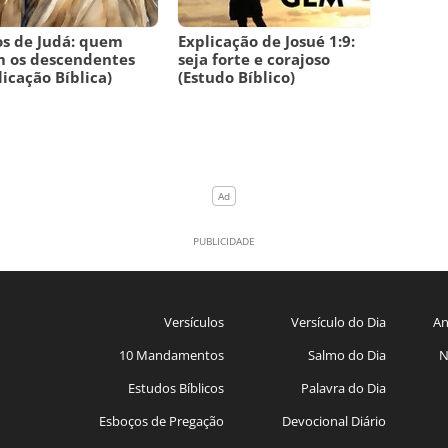
os de Judá: quem
Explicação de Josué 1:9:
m os descendentes
seja forte e corajoso
licação Bíblica)
(Estudo Bíblico)
Versículos
Versículo do Dia
An
10 Mandamentos
Salmo do Dia
N
Estudos Bíblicos
Palavra do Dia
Esboços de Pregação
Devocional Diário