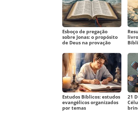
Esboço de pregação
Res
sobre Jonas: o propósito
livr
de Deus na provação
Bíbl
Estudos Bíblicos: estudos
21 D
evangélicos organizados
Célu
por temas
brin