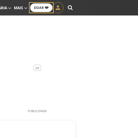
❤️
ÁRIA
MAIS
DOAR