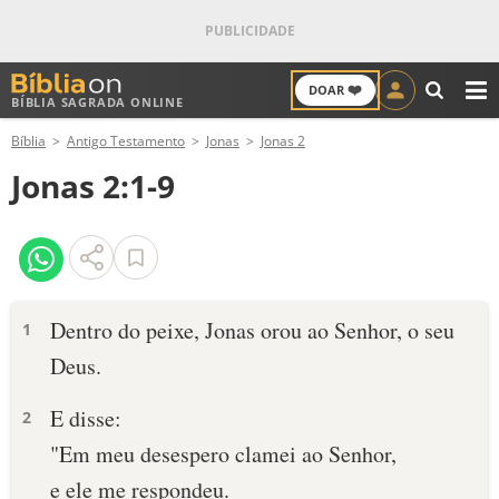
❤️
DOAR
BÍBLIA SAGRADA ONLINE
M
Bíblia
Antigo Testamento
Jonas
Jonas 2
ANTIGO TESTAMENTO
Jonas 2:1-9
NOVO TESTAMENTO
VERSÍCULOS
VERSÍCULO DO DIA
Dentro do peixe, Jonas orou ao Senhor, o seu
1
Deus.
PALAVRA DO DIA
E disse:
2
SALMO DO DIA
"Em meu desespero clamei ao Senhor,
DEVOCIONAL DIÁRIO
e ele me respondeu.