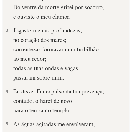
Do ventre da morte gritei por socorro,
10 MANDAMENTOS
e ouviste o meu clamor.
ESTUDOS BÍBLICOS
Jogaste-me nas profundezas,
3
no coração dos mares;
ESBOÇOS DE PREGAÇÃO
correntezas formavam um turbilhão
TEMAS
ao meu redor;
todas as tuas ondas e vagas
PERGUNTE À BÍBLIA
IA
passaram sobre mim.
TERMO BÍBLICO
JOGOS
Eu disse: Fui expulso da tua presença;
4
contudo, olharei de novo
QUEM SOMOS
para o teu santo templo.
LOJA BÍBLIAON
As águas agitadas me envolveram,
5