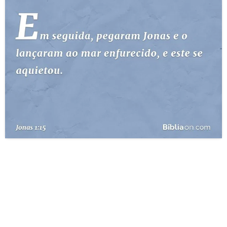
10 MANDAMENTOS
ESTUDOS BÍBLICOS
ESBOÇOS DE PREGAÇÃO
TEMAS
PERGUNTE À BÍBLIA
IA
TERMO BÍBLICO
JOGOS
QUEM SOMOS
LOJA BÍBLIAON