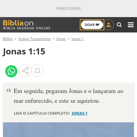
❤️
DOAR
BÍBLIA SAGRADA ONLINE
M
Bíblia
Antigo Testamento
Jonas
Jonas 1
ANTIGO TESTAMENTO
Jonas 1:15
NOVO TESTAMENTO
VERSÍCULOS
VERSÍCULO DO DIA
Em seguida, pegaram Jonas e o lançaram ao
15
mar enfurecido, e este se aquietou.
PALAVRA DO DIA
LEIA O CAPÍTULO COMPLETO:
JONAS 1
SALMO DO DIA
DEVOCIONAL DIÁRIO