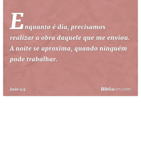
10 MANDAMENTOS
ESTUDOS BÍBLICOS
ESBOÇOS DE PREGAÇÃO
TEMAS
PERGUNTE À BÍBLIA
IA
TERMO BÍBLICO
JOGOS
QUEM SOMOS
LOJA BÍBLIAON