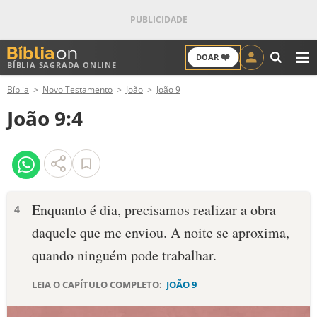
❤️
DOAR
BÍBLIA SAGRADA ONLINE
M
Bíblia
Novo Testamento
João
João 9
ANTIGO TESTAMENTO
João 9:4
NOVO TESTAMENTO
VERSÍCULOS
VERSÍCULO DO DIA
Enquanto é dia, precisamos realizar a obra
4
daquele que me enviou. A noite se aproxima,
PALAVRA DO DIA
quando ninguém pode trabalhar.
SALMO DO DIA
LEIA O CAPÍTULO COMPLETO:
JOÃO 9
DEVOCIONAL DIÁRIO