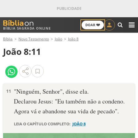
❤️
DOAR
BÍBLIA SAGRADA ONLINE
M
Bíblia
Novo Testamento
João
João 8
ANTIGO TESTAMENTO
João 8:11
NOVO TESTAMENTO
VERSÍCULOS
VERSÍCULO DO DIA
"Ninguém, Senhor", disse ela.
11
Declarou Jesus: "Eu também não a condeno.
PALAVRA DO DIA
Agora vá e abandone sua vida de pecado".
SALMO DO DIA
LEIA O CAPÍTULO COMPLETO:
JOÃO 8
DEVOCIONAL DIÁRIO