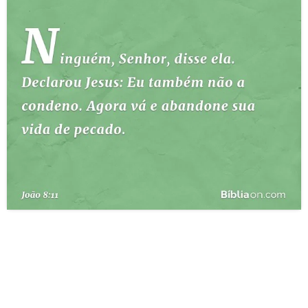
10 MANDAMENTOS
ESTUDOS BÍBLICOS
ESBOÇOS DE PREGAÇÃO
TEMAS
PERGUNTE À BÍBLIA
IA
TERMO BÍBLICO
JOGOS
QUEM SOMOS
LOJA BÍBLIAON