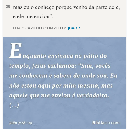
mas eu o conheço porque venho da parte dele,
29
10 MANDAMENTOS
e ele me enviou".
ESTUDOS BÍBLICOS
LEIA O CAPÍTULO COMPLETO:
JOÃO 7
ESBOÇOS DE PREGAÇÃO
TEMAS
PERGUNTE À BÍBLIA
IA
TERMO BÍBLICO
JOGOS
QUEM SOMOS
LOJA BÍBLIAON