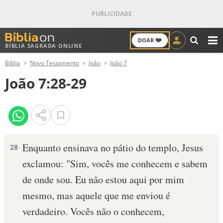
❤️
DOAR
BÍBLIA SAGRADA ONLINE
M
Bíblia
Novo Testamento
João
João 7
ANTIGO TESTAMENTO
João 7:28-29
NOVO TESTAMENTO
VERSÍCULOS
VERSÍCULO DO DIA
Enquanto ensinava no pátio do templo, Jesus
28
exclamou: "Sim, vocês me conhecem e sabem
PALAVRA DO DIA
de onde sou. Eu não estou aqui por mim
SALMO DO DIA
mesmo, mas aquele que me enviou é
verdadeiro. Vocês não o conhecem,
DEVOCIONAL DIÁRIO