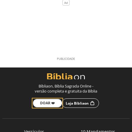
Bíbliaon, Bíblia Sagrada Online -
versão completa e gratuita da Bíblia
DOAR ❤️
Loja Bíbliaon
Versículos
10 Mandamentos