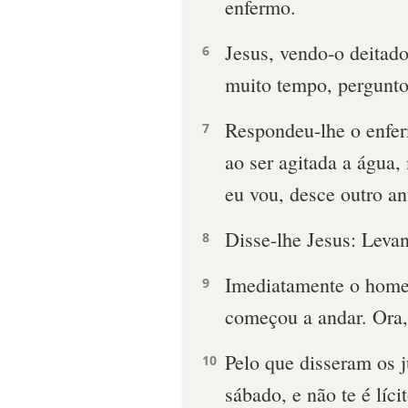
enfermo.
Jesus, vendo-o deitad
6
muito tempo, pergunto
Respondeu-lhe o enfer
7
ao ser agitada a água
eu vou, desce outro a
Disse-lhe Jesus: Levant
8
Imediatamente o homem
9
começou a andar. Ora,
Pelo que disseram os j
10
sábado, e não te é lícit