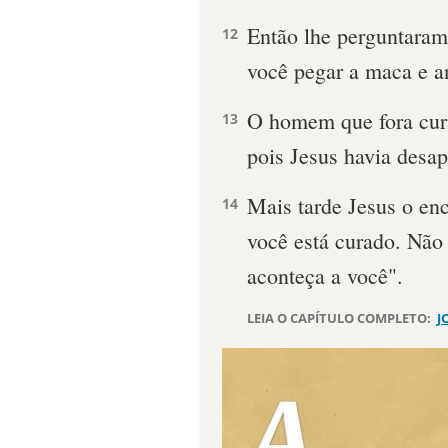
Então lhe perguntar
12
você pegar a maca e a
O homem que fora cura
13
pois Jesus havia desa
Mais tarde Jesus o enc
14
você está curado. Não 
aconteça a você".
LEIA O CAPÍTULO COMPLETO:
J