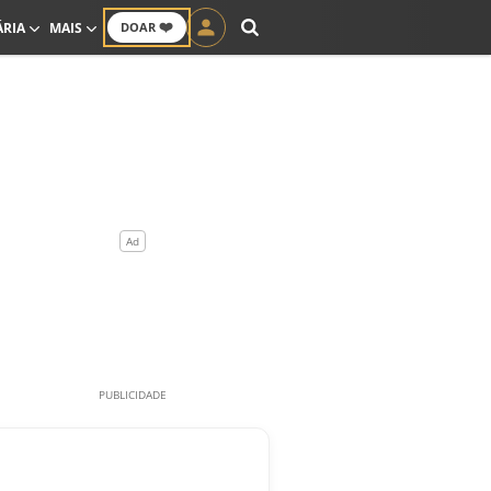
❤️
ÁRIA
MAIS
DOAR