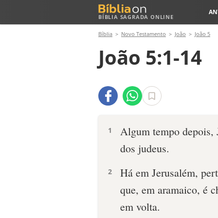
AN
BÍBLIA SAGRADA ONLINE
Bíblia
Novo Testamento
João
João 5
João 5:1-14
Algum tempo depois, J
1
dos judeus.
Há em Jerusalém, pert
2
que, em aramaico, é c
em volta.