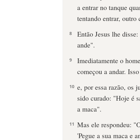
a entrar no tanque qu
tentando entrar, outro
Então Jesus lhe disse:
8
ande".
Imediatamente o home
9
começou a andar. Iss
e, por essa razão, os
10
sido curado: "Hoje é s
a maca".
Mas ele respondeu: "
11
'Pegue a sua maca e an