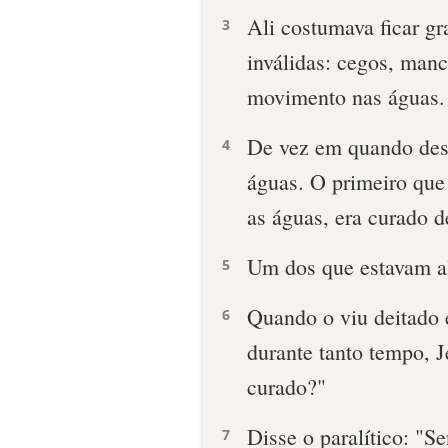
Ali costumava ficar g
3
inválidas: cegos, manc
movimento nas águas.
De vez em quando desc
4
águas. O primeiro que 
as águas, era curado d
Um dos que estavam ali 
5
Quando o viu deitado 
6
durante tanto tempo, J
curado?"
Disse o paralítico: "
7