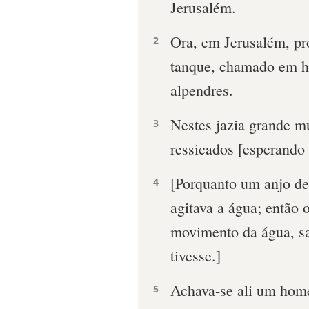
Jerusalém.
Ora, em Jerusalém, pr
2
tanque, chamado em he
alpendres.
Nestes jazia grande m
3
ressicados [esperando
[Porquanto um anjo de
4
agitava a água; então 
movimento da água, sa
tivesse.]
Achava-se ali um homem
5