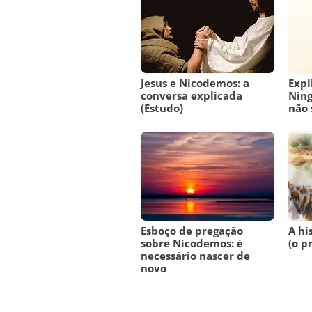
Jesus e Nicodemos: a
Expl
conversa explicada
Ning
(Estudo)
não 
Esboço de pregação
A hi
sobre Nicodemos: é
(o p
necessário nascer de
novo