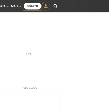
❤️
ÁRIA
MAIS
DOAR