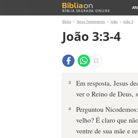
AN
BÍBLIA SAGRADA ONLINE
Bíblia
Novo Testamento
João
João 3
João 3:3-4
Em resposta, Jesus de
3
ver o Reino de Deus, 
Perguntou Nicodemos:
4
velho? É claro que nã
ventre de sua mãe e re