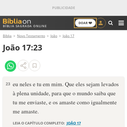
❤️
DOAR
BÍBLIA SAGRADA ONLINE
M
Bíblia
Novo Testamento
João
João 17
ANTIGO TESTAMENTO
João 17:23
NOVO TESTAMENTO
VERSÍCULOS
VERSÍCULO DO DIA
eu neles e tu em mim. Que eles sejam levados
23
à plena unidade, para que o mundo saiba que
PALAVRA DO DIA
tu me enviaste, e os amaste como igualmente
SALMO DO DIA
me amaste.
DEVOCIONAL DIÁRIO
LEIA O CAPÍTULO COMPLETO:
JOÃO 17