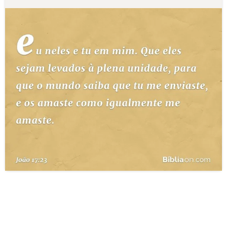
10 MANDAMENTOS
ESTUDOS BÍBLICOS
ESBOÇOS DE PREGAÇÃO
TEMAS
PERGUNTE À BÍBLIA
IA
TERMO BÍBLICO
JOGOS
QUEM SOMOS
LOJA BÍBLIAON