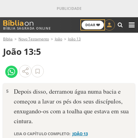
❤️
DOAR
BÍBLIA SAGRADA ONLINE
M
Bíblia
Novo Testamento
João
João 13
ANTIGO TESTAMENTO
João 13:5
NOVO TESTAMENTO
VERSÍCULOS
VERSÍCULO DO DIA
Depois disso, derramou água numa bacia e
5
começou a lavar os pés dos seus discípulos,
PALAVRA DO DIA
enxugando-os com a toalha que estava em sua
SALMO DO DIA
cintura.
DEVOCIONAL DIÁRIO
LEIA O CAPÍTULO COMPLETO:
JOÃO 13