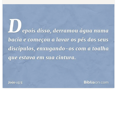
10 MANDAMENTOS
ESTUDOS BÍBLICOS
ESBOÇOS DE PREGAÇÃO
TEMAS
PERGUNTE À BÍBLIA
IA
TERMO BÍBLICO
JOGOS
QUEM SOMOS
LOJA BÍBLIAON