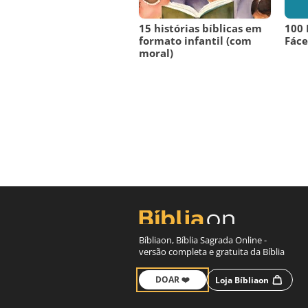
15 histórias bíblicas em
100 
formato infantil (com
Fáce
moral)
Bíbliaon, Bíblia Sagrada Online -
versão completa e gratuita da Bíblia
DOAR ❤️
Loja Bíbliaon