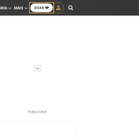
❤️
ÁRIA
MAIS
DOAR