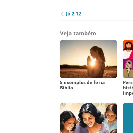
Jó 2:12
Veja também
5 exemplos de fé na
Pers
Bíblia
hist
imp