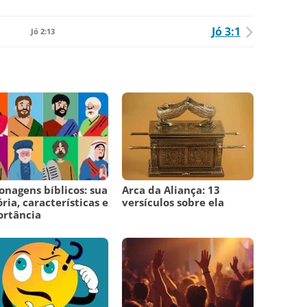
Jó 3:1
Jó 2:13
onagens bíblicos: sua
Arca da Aliança: 13
ória, características e
versículos sobre ela
ortância