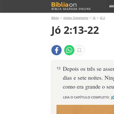
AN
BÍBLIA SAGRADA ONLINE
Bíblia
Antigo Testamento
Jó
Jó 2
Jó 2:13-22
Depo­is os três se ass
13
dias e sete noites. Ni
como era grande o seu 
LEIA O CAPÍTULO COMPLETO:
J