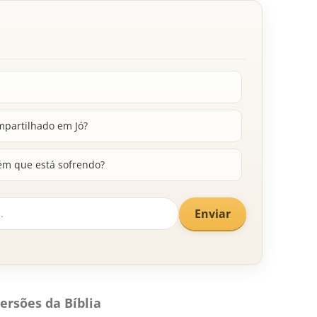
ompartilhado em Jó?
m que está sofrendo?
Enviar
ersões da Bíblia