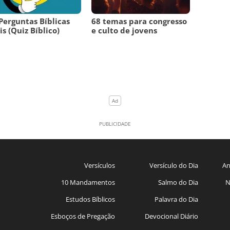
Perguntas Bíblicas
68 temas para congresso
is (Quiz Bíblico)
e culto de jovens
Versículos
Versículo do Dia
An
10 Mandamentos
Salmo do Dia
N
Estudos Bíblicos
Palavra do Dia
Esboços de Pregação
Devocional Diário