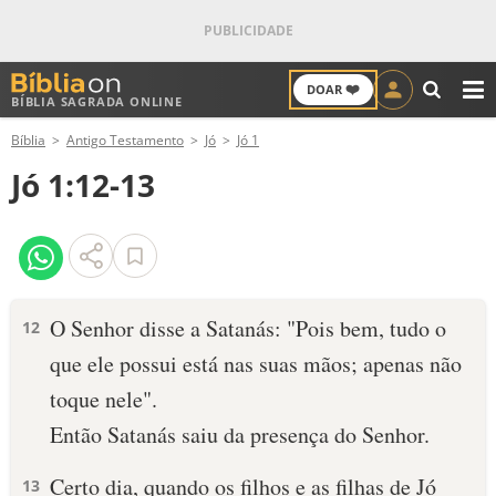
❤️
DOAR
BÍBLIA SAGRADA ONLINE
M
Bíblia
Antigo Testamento
Jó
Jó 1
ANTIGO TESTAMENTO
Jó 1:12-13
NOVO TESTAMENTO
VERSÍCULOS
VERSÍCULO DO DIA
O Senhor disse a Satanás: "Pois bem, tudo o
12
que ele possui está nas suas mãos; apenas não
PALAVRA DO DIA
toque nele".
SALMO DO DIA
Então Satanás saiu da presença do Senhor.
DEVOCIONAL DIÁRIO
Certo dia, quando os filhos e as filhas de Jó
13