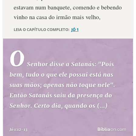
estavam num banquete, comendo e bebendo
10 MANDAMENTOS
vinho na casa do irmão mais velho,
ESTUDOS BÍBLICOS
LEIA O CAPÍTULO COMPLETO:
JÓ 1
ESBOÇOS DE PREGAÇÃO
TEMAS
PERGUNTE À BÍBLIA
IA
TERMO BÍBLICO
JOGOS
QUEM SOMOS
LOJA BÍBLIAON