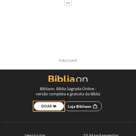
Bíbliaon, Bíblia Sagrada Online -
versão completa e gratuita da Bíblia
DOAR ❤️
Loja Bíbliaon
Versículos
10 Mandamentos