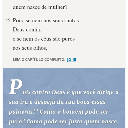
quem nasce de mulher?
10 MANDAMENTOS
Pois, se nem nos seus santos
15
ESTUDOS BÍBLICOS
Deus confia,
e se nem os céus são puros
ESBOÇOS DE PREGAÇÃO
aos seus olhos,
TEMAS
LEIA O CAPÍTULO COMPLETO:
JÓ 15
PERGUNTE À BÍBLIA
IA
TERMO BÍBLICO
JOGOS
QUEM SOMOS
LOJA BÍBLIAON