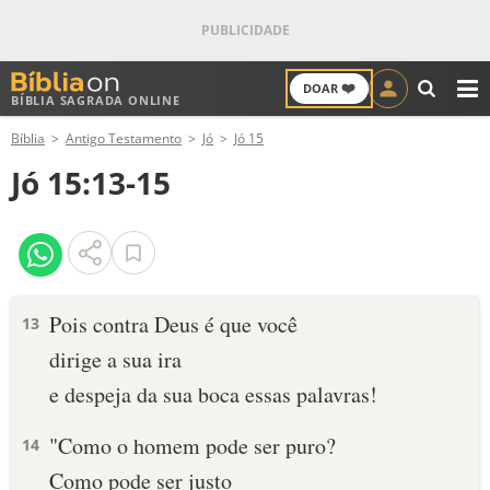
❤️
DOAR
BÍBLIA SAGRADA ONLINE
M
Bíblia
Antigo Testamento
Jó
Jó 15
ANTIGO TESTAMENTO
Jó 15:13-15
NOVO TESTAMENTO
VERSÍCULOS
VERSÍCULO DO DIA
Pois contra Deus é que você
13
dirige a sua ira
PALAVRA DO DIA
e despeja da sua boca essas palavras!
SALMO DO DIA
"Como o homem pode ser puro?
14
DEVOCIONAL DIÁRIO
Como pode ser justo