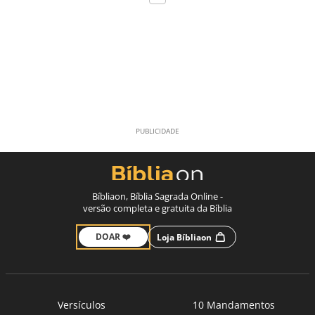
Bíbliaon, Bíblia Sagrada Online -
versão completa e gratuita da Bíblia
DOAR ❤️
Loja Bíbliaon
Versículos
10 Mandamentos