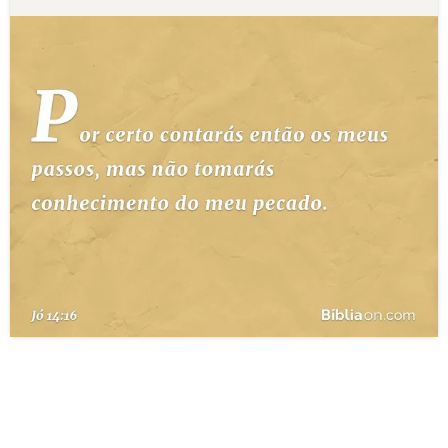
10 MANDAMENTOS
ESTUDOS BÍBLICOS
ESBOÇOS DE PREGAÇÃO
TEMAS
PERGUNTE À BÍBLIA
IA
TERMO BÍBLICO
JOGOS
QUEM SOMOS
LOJA BÍBLIAON