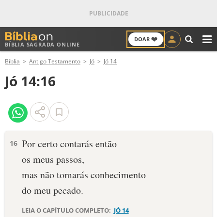
❤️
DOAR
BÍBLIA SAGRADA ONLINE
M
Bíblia
Antigo Testamento
Jó
Jó 14
ANTIGO TESTAMENTO
Jó 14:16
NOVO TESTAMENTO
VERSÍCULOS
VERSÍCULO DO DIA
Por certo contarás então
16
os meus passos,
PALAVRA DO DIA
mas não tomarás conhecimento
SALMO DO DIA
do meu pecado.
DEVOCIONAL DIÁRIO
LEIA O CAPÍTULO COMPLETO:
JÓ 14