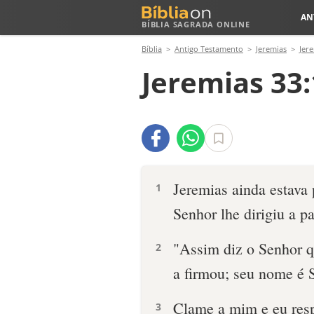
AN
BÍBLIA SAGRADA ONLINE
Bíblia
Antigo Testamento
Jeremias
Jer
Jeremias 33:
Jeremias ainda estava
1
Senhor lhe dirigiu a p
"Assim diz o Senhor qu
2
a firmou; seu nome é 
Cla­me a mim e eu resp
3