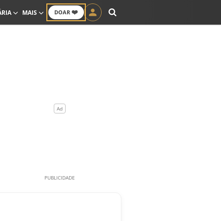
❤️
ÁRIA
MAIS
DOAR