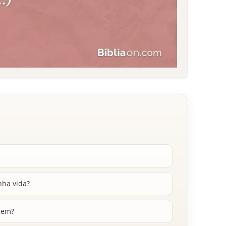
nha vida?
gem?