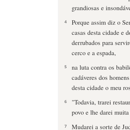
grandiosas e insondáv
Porque assim diz o Sen
4
casas desta cidade e d
derrubados para servi
cerco e a espada,
na luta contra os babil
5
cadáveres dos homens 
desta cidade o meu ro
"Todavia, trarei restau
6
povo e lhe darei muita
Mudarei a sorte de Jud
7