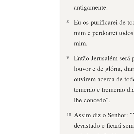
antigamente.
Eu os purificarei de t
8
mim e perdoarei todos 
mim.
Então Jerusalém será 
9
louvor e de glória, dia
ouvirem acerca de todo
temerão e tremerão di
lhe concedo".
Assim diz o Senhor: "
10
devastado e ficará se