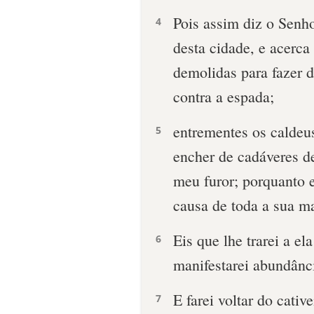
Pois assim diz o Senho
4
desta cidade, e acerca
demolidas para fazer d
contra a espada;
entrementes os caldeus
5
encher de cadáveres de
meu furor; porquanto 
causa de toda a sua m
Eis que lhe trarei a ela
6
manifestarei abundânc
E farei voltar do cativ
7