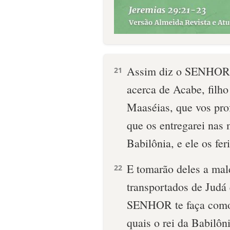
Assim diz o SENHOR d
21
acerca de Acabe, filho
Maaséias, que vos pr
que os entregarei nas
Babilônia, e ele os fer
E tomarão deles a mal
22
transportados de Judá
SENHOR te faça como 
quais o rei da Babilôn