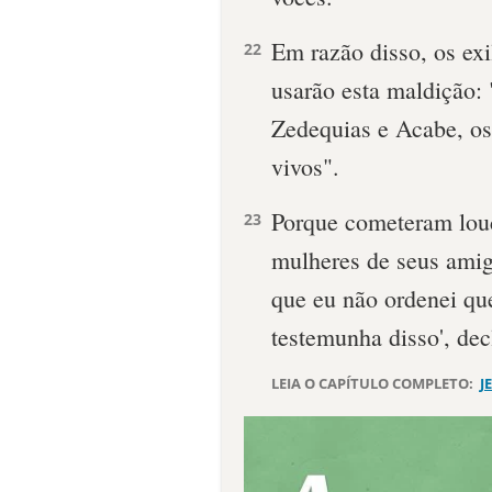
Em razão disso, os ex
22
usarão esta maldição:
Zedequias e Acabe, os
vivos".
Porque cometeram louc
23
mulheres de seus amig
que eu não ordenei qu
testemunha disso', dec
LEIA O CAPÍTULO COMPLETO:
J