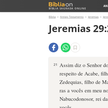
AN
BÍBLIA SAGRADA ONLINE
Bíblia
Antigo Testamento
Jeremias
Jer
Jeremias 29:
Assim diz o Senhor dos
21
respeito de Acabe, filh
Zedequias, filho de Ma
ras a vocês em meu no
Nabucodonosor, rei da 
vocês.