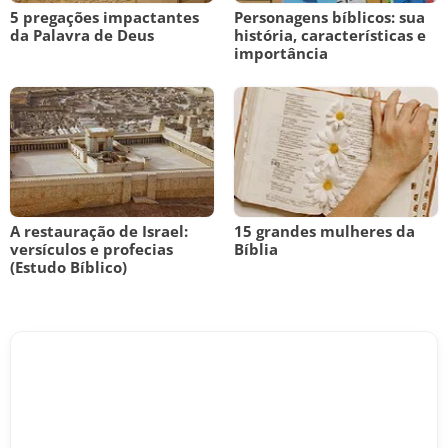
5 pregações impactantes
Personagens bíblicos: sua
da Palavra de Deus
história, características e
importância
A restauração de Israel:
15 grandes mulheres da
versículos e profecias
Bíblia
(Estudo Bíblico)