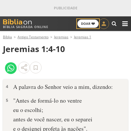
❤️
DOAR
BÍBLIA SAGRADA ONLINE
M
Bíblia
Antigo Testamento
Jeremias
Jeremias 1
ANTIGO TESTAMENTO
Jeremias 1:4-10
NOVO TESTAMENTO
VERSÍCULOS
VERSÍCULO DO DIA
A palavra do Senhor veio a mim, dizendo:
4
PALAVRA DO DIA
"Antes de formá-lo no ventre
5
eu o escolhi;
SALMO DO DIA
antes de você nascer, eu o separei
DEVOCIONAL DIÁRIO
e o designei profeta às nações".