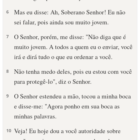
Mas eu disse: Ah, Soberano Senhor! Eu não
10 MANDAMENTOS
6
sei falar, pois ainda sou muito jovem.
ESTUDOS BÍBLICOS
O Senhor, porém, me disse: "Não diga que é
7
ESBOÇOS DE PREGAÇÃO
muito jovem. A todos a quem eu o enviar, você
irá e dirá tudo o que eu ordenar a você.
TEMAS
Não tenha medo deles, pois eu estou com você
8
PERGUNTE À BÍBLIA
IA
para protegê-lo", diz o Senhor.
TERMO BÍBLICO
JOGOS
O Senhor estendeu a mão, tocou a minha boca
9
e disse-me: "Agora ponho em sua boca as
QUEM SOMOS
minhas palavras.
LOJA BÍBLIAON
Veja! Eu hoje dou a você autoridade sobre
10