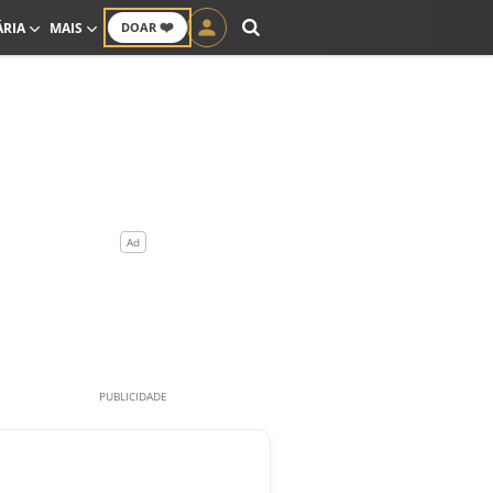
❤️
ÁRIA
MAIS
DOAR