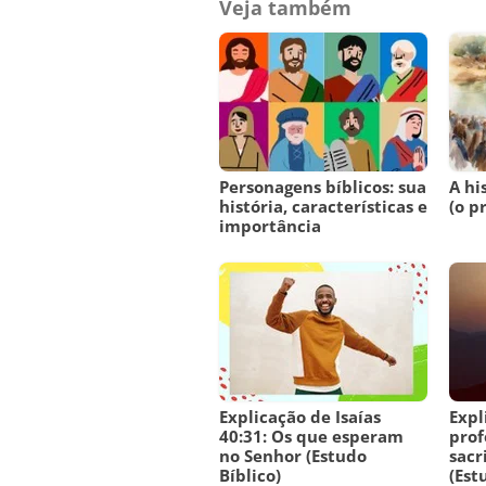
Veja também
Personagens bíblicos: sua
A hi
história, características e
(o p
importância
Explicação de Isaías
Expl
40:31: Os que esperam
prof
no Senhor (Estudo
sacr
Bíblico)
(Est