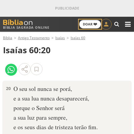
❤️
DOAR
BÍBLIA SAGRADA ONLINE
M
Bíblia
Antigo Testamento
Isaías
Isaías 60
ANTIGO TESTAMENTO
Isaías 60:20
NOVO TESTAMENTO
VERSÍCULOS
VERSÍCULO DO DIA
O seu sol nunca se porá,
20
e a sua lua nunca desaparecerá,
PALAVRA DO DIA
porque o Senhor será
SALMO DO DIA
a sua luz para sempre,
e os seus dias de tristeza terão fim.
DEVOCIONAL DIÁRIO