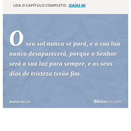
LEIA O CAPÍTULO COMPLETO:
ISAÍAS 60
10 MANDAMENTOS
ESTUDOS BÍBLICOS
ESBOÇOS DE PREGAÇÃO
TEMAS
PERGUNTE À BÍBLIA
IA
TERMO BÍBLICO
JOGOS
QUEM SOMOS
LOJA BÍBLIAON