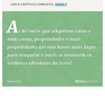
LEIA O CAPÍTULO COMPLETO:
ISAÍAS 5
10 MANDAMENTOS
ESTUDOS BÍBLICOS
ESBOÇOS DE PREGAÇÃO
TEMAS
PERGUNTE À BÍBLIA
IA
TERMO BÍBLICO
JOGOS
QUEM SOMOS
LOJA BÍBLIAON