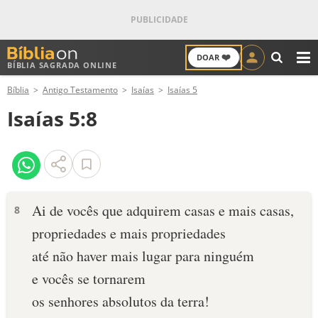
❤️
DOAR
BÍBLIA SAGRADA ONLINE
M
Bíblia
Antigo Testamento
Isaías
Isaías 5
ANTIGO TESTAMENTO
Isaías 5:8
NOVO TESTAMENTO
VERSÍCULOS
VERSÍCULO DO DIA
Ai de vocês que adquirem casas e mais casas,
8
propriedades e mais propriedades
PALAVRA DO DIA
até não haver mais lugar para ninguém
SALMO DO DIA
e vocês se tornarem
os senhores absolutos da terra!
DEVOCIONAL DIÁRIO