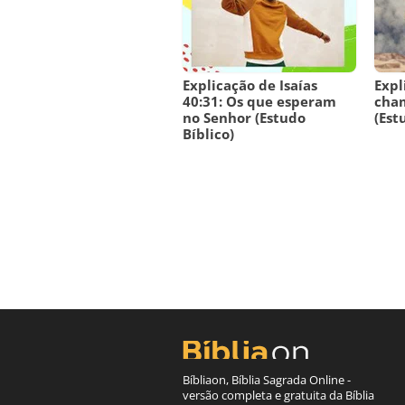
Explicação de Isaías
Expl
40:31: Os que esperam
cha
no Senhor (Estudo
(Est
Bíblico)
Bíbliaon, Bíblia Sagrada Online -
versão completa e gratuita da Bíblia