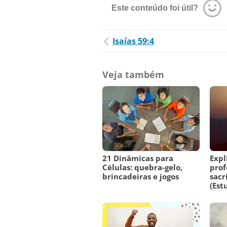
Este conteúdo foi útil?
Isaías 59:4
Veja também
21 Dinâmicas para
Expl
Células: quebra-gelo,
prof
brincadeiras e jogos
sacr
(Est