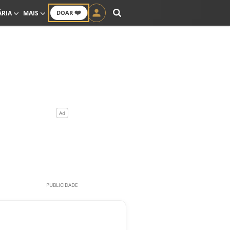
❤️
ÁRIA
MAIS
DOAR