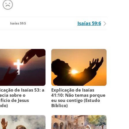
Isaías 59:6
Isaías 59:5
icação de Isaías 53: a
Explicação de Isaías
ecia sobre o
41:10: Não temas porque
ifício de Jesus
eu sou contigo (Estudo
udo)
Bíblico)