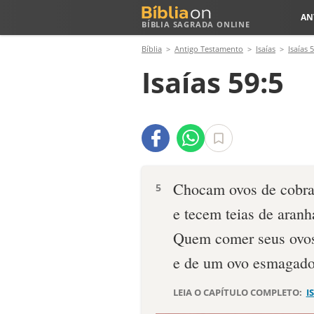
AN
BÍBLIA SAGRADA ONLINE
Bíblia
Antigo Testamento
Isaías
Isaías 
Isaías 59:5
Chocam ovos de cobr
5
e tecem teias de aranh
Quem comer seus ovos
e de um ovo esmagado
LEIA O CAPÍTULO COMPLETO:
I