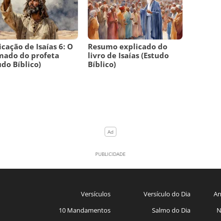
icação de Isaías 6: O
Resumo explicado do
mado do profeta
livro de Isaías (Estudo
udo Bíblico)
Bíblico)
Versículos
Versículo do Dia
An
10 Mandamentos
Salmo do Dia
N