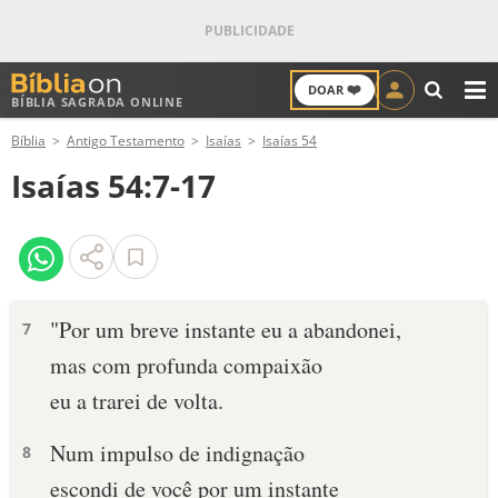
❤️
DOAR
BÍBLIA SAGRADA ONLINE
M
Bíblia
Antigo Testamento
Isaías
Isaías 54
ANTIGO TESTAMENTO
Isaías 54:7-17
NOVO TESTAMENTO
VERSÍCULOS
VERSÍCULO DO DIA
"Por um breve instante eu a abandonei,
7
mas com profunda compaixão
PALAVRA DO DIA
eu a trarei de volta.
SALMO DO DIA
Num impulso de indignação
8
DEVOCIONAL DIÁRIO
escondi de você por um instante