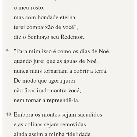
o meu rosto,
10 MANDAMENTOS
mas com bondade eterna
terei compaixão de você",
ESTUDOS BÍBLICOS
diz o Senhor,o seu Redentor.
ESBOÇOS DE PREGAÇÃO
"Para mim isso é como os dias de Noé,
9
TEMAS
quando jurei que as águas de Noé
nunca mais tornariam a cobrir a terra.
PERGUNTE À BÍBLIA
IA
De modo que agora jurei
não ficar irado contra você,
TERMO BÍBLICO
JOGOS
nem tornar a repreendê-la.
QUEM SOMOS
Embora os montes sejam sacudidos
10
LOJA BÍBLIAON
e as colinas sejam removidas,
ainda assim a minha fidelidade