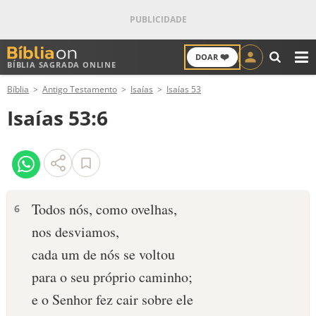
❤️
DOAR
BÍBLIA SAGRADA ONLINE
M
Bíblia
Antigo Testamento
Isaías
Isaías 53
ANTIGO TESTAMENTO
Isaías 53:6
NOVO TESTAMENTO
VERSÍCULOS
VERSÍCULO DO DIA
Todos nós, como ovelhas,
6
nos desviamos,
PALAVRA DO DIA
cada um de nós se voltou
SALMO DO DIA
para o seu próprio caminho;
e o Senhor fez cair sobre ele
DEVOCIONAL DIÁRIO