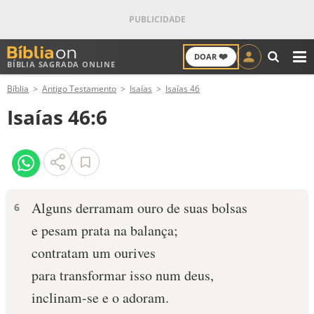
❤️
DOAR
BÍBLIA SAGRADA ONLINE
M
Bíblia
Antigo Testamento
Isaías
Isaías 46
ANTIGO TESTAMENTO
Isaías 46:6
NOVO TESTAMENTO
VERSÍCULOS
VERSÍCULO DO DIA
Alguns derramam ouro de suas bolsas
6
e pesam prata na balança;
PALAVRA DO DIA
contratam um ourives
SALMO DO DIA
para transformar isso num deus,
inclinam-se e o adoram.
DEVOCIONAL DIÁRIO