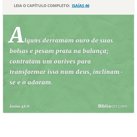
LEIA O CAPÍTULO COMPLETO:
ISAÍAS 46
10 MANDAMENTOS
ESTUDOS BÍBLICOS
ESBOÇOS DE PREGAÇÃO
TEMAS
PERGUNTE À BÍBLIA
IA
TERMO BÍBLICO
JOGOS
QUEM SOMOS
LOJA BÍBLIAON