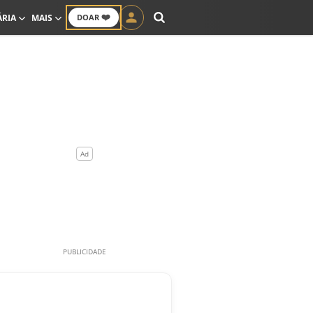
❤️
ÁRIA
MAIS
DOAR