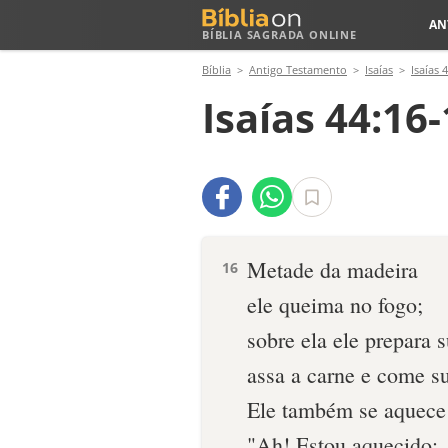
AN
BÍBLIA SAGRADA ONLINE
Bíblia
Antigo Testamento
Isaías
Isaías 
Isaías 44:16
Metade da madeira
16
ele queima no fogo;
sobre ela ele prepara s
assa a carne e come s
Ele também se aquece 
"Ah! Estou aquecido;