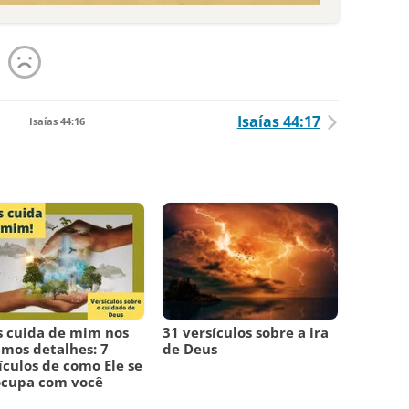
Isaías 44:17
Isaías 44:16
 cuida de mim nos
31 versículos sobre a ira
mos detalhes: 7
de Deus
ículos de como Ele se
ocupa com você