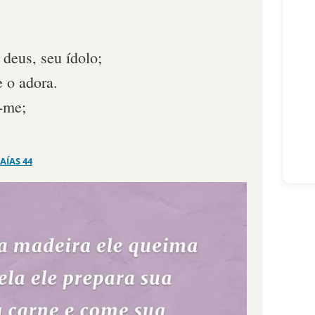
 deus, seu ídolo;
e o adora.
a-me;
SAÍAS 44