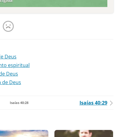
de Deus
to espiritual
 de Deus
a de Deus
Isaías 40:29
Isaías 40:28