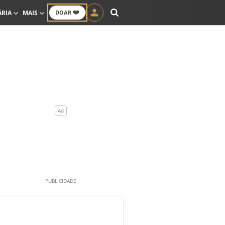
❤️
ÁRIA
MAIS
DOAR