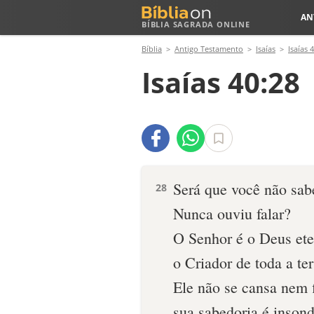
AN
BÍBLIA SAGRADA ONLINE
Bíblia
Antigo Testamento
Isaías
Isaías 
Isaías 40:28
Será que você não sab
28
Nunca ouviu falar?
O Senhor é o Deus ete
o Criador de toda a ter
Ele não se cansa nem f
sua sabedoria é insond