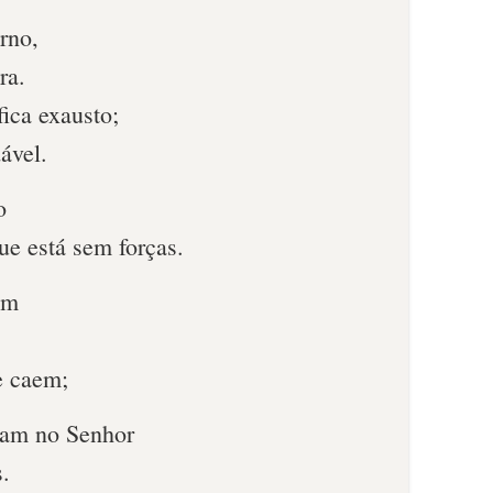
rno,
ra.
ica exausto;
ável.
o
ue está sem forças.
am
e caem;
ram no Senhor
.