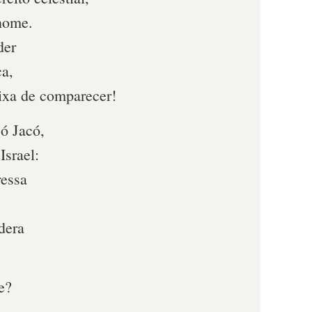
nome.
der
ça,
ixa de comparecer!
 ó Jacó,
Israel:
ressa
dera
e?