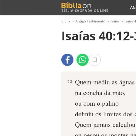
AN
BÍBLIA SAGRADA ONLINE
Bíblia
Antigo Testamento
Isaías
Isaías 
Isaías 40:12
Quem mediu as águas
12
na concha da mão,
ou com o palmo
definiu os limites dos
Quem jamais calculou 
ou pesou os montes na