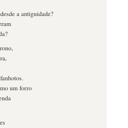
desde a antiguidade?
eram
da?
trono,
ra,
fanhotos.
omo um forro
enda
pes