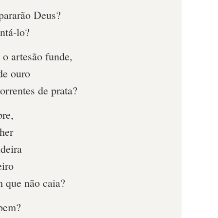
ararão Deus?
ntá-lo?
 artesão funde,
de ouro
orrentes de prata?
re,
her
deira
iro
 que não caia?
abem?