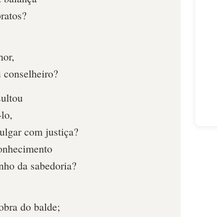
pratos?
hor,
u conselheiro?
ultou
lo,
julgar com justiça?
onhecimento
nho da sabedoria?
obra do balde;