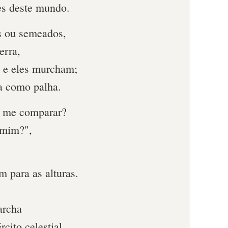
es deste mundo.
s ou semeados,
erra,
, e eles murcham;
a como palha.
 me comparar?
 mim?",
 para as alturas.
archa
rcito celestial,