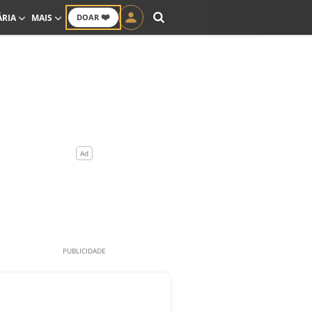
❤️
ÁRIA
MAIS
DOAR