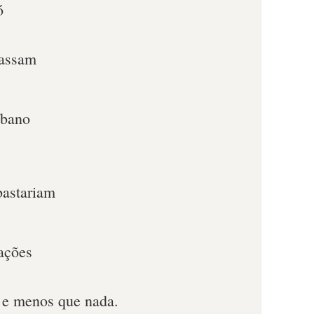
ó
passam
íbano
bastariam
nações
r e menos que nada.