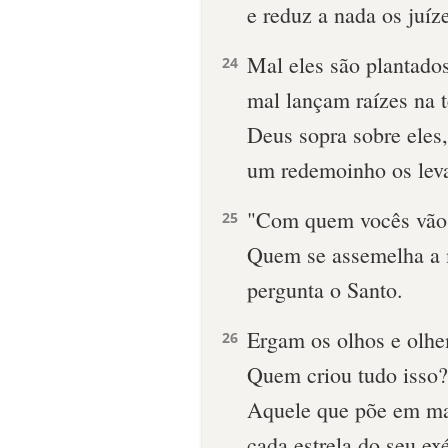
e reduz a nada os juíz
Mal eles são plantado
24
mal lançam raízes na t
Deus sopra sobre eles
um redemoinho os lev
"Com quem vocês vão
25
Quem se assemelha a
pergunta o Santo.
Ergam os olhos e olhem
26
Quem criou tudo isso?
Aquele que põe em m
cada estrela do seu exé