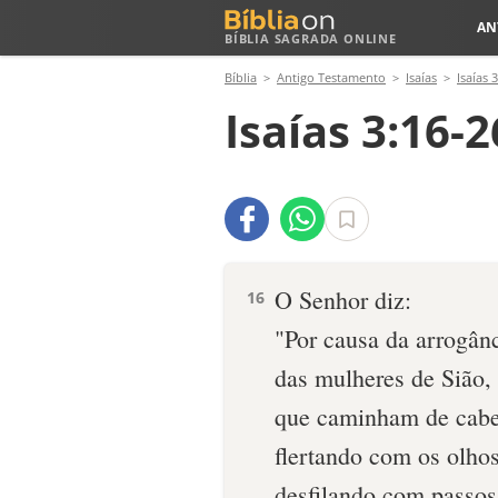
AN
BÍBLIA SAGRADA ONLINE
Bíblia
Antigo Testamento
Isaías
Isaías 3
Isaías 3:16-2
O Senhor diz:
16
"Por causa da arrogân
das mulheres de Sião,
que caminham de cabe
flertando com os olhos
desfilando com passos