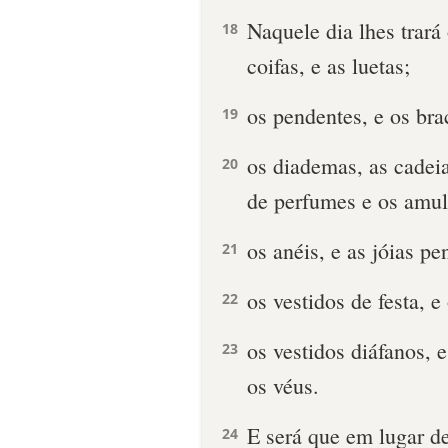
Naquele dia lhes trará
18
coifas, e as luetas;
os pendentes, e os brac
19
os diademas, as cadeia
20
de perfumes e os amul
os anéis, e as jóias pe
21
os vestidos de festa, e
22
os vestidos diáfanos, e
23
os véus.
E será que em lugar d
24