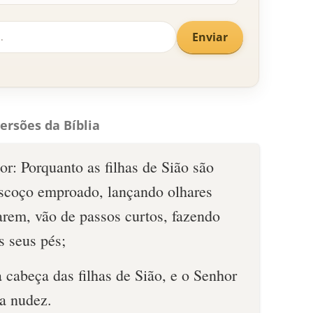
Enviar
ersões da Bíblia
r: Porquanto as filhas de Sião são
escoço emproado, lançando olhares
arem, vão de passos curtos, fazendo
s seus pés;
a cabeça das filhas de Sião, e o Senhor
ua nudez.