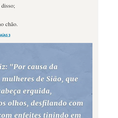
 disso;
no chão.
SAÍAS 3