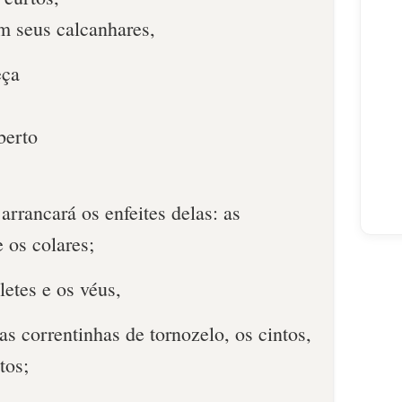
m seus calcanhares,
eça
berto
arrancará os enfeites delas: as
e os colares;
letes e os véus,
as correntinhas de tornozelo, os cintos,
tos;