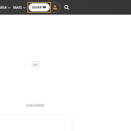
❤️
ÁRIA
MAIS
DOAR