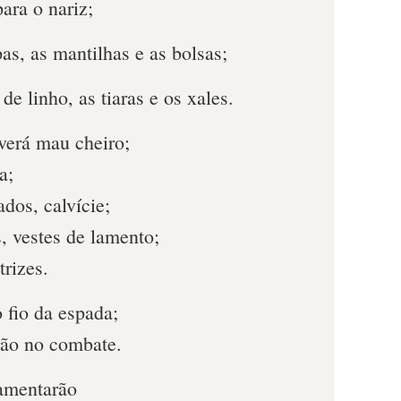
para o nariz;
pas, as mantilhas e as bolsas;
de linho, as tiaras e os xales.
verá mau cheiro;
a;
dos, calvície;
, vestes de lamento;
trizes.
 fio da espada;
rão no combate.
lamentarão