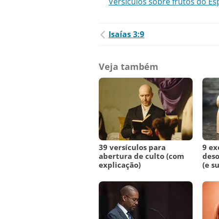
Versículos sobre frutos do Esp
Isaías 3:9
Veja também
39 versículos para
9 ex
abertura de culto (com
deso
explicação)
(e s