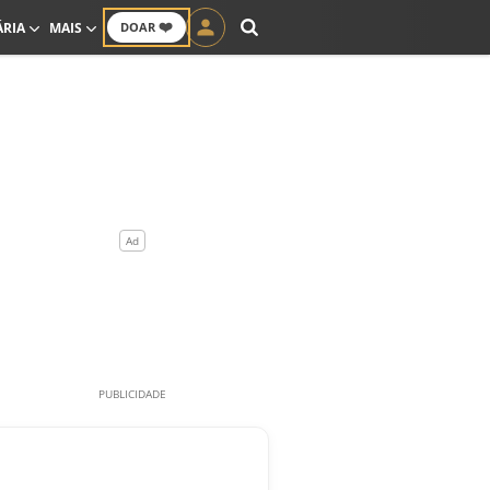
❤️
ÁRIA
MAIS
DOAR