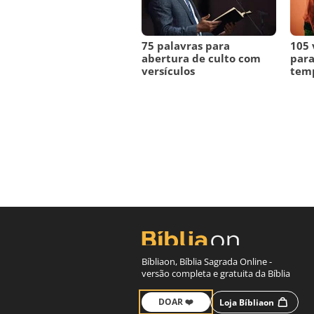
75 palavras para
105 
abertura de culto com
para
versículos
temp
Bíbliaon, Bíblia Sagrada Online -
versão completa e gratuita da Bíblia
DOAR ❤️
Loja Bíbliaon