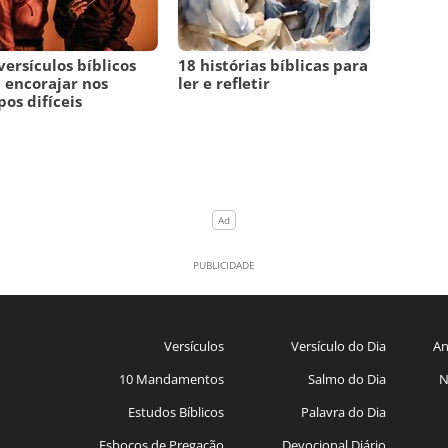
versículos bíblicos
18 histórias bíblicas para
 encorajar nos
ler e refletir
os difíceis
Versículos
Versículo do Dia
An
10 Mandamentos
Salmo do Dia
N
Estudos Bíblicos
Palavra do Dia
Esboços de Pregação
Devocional Diário