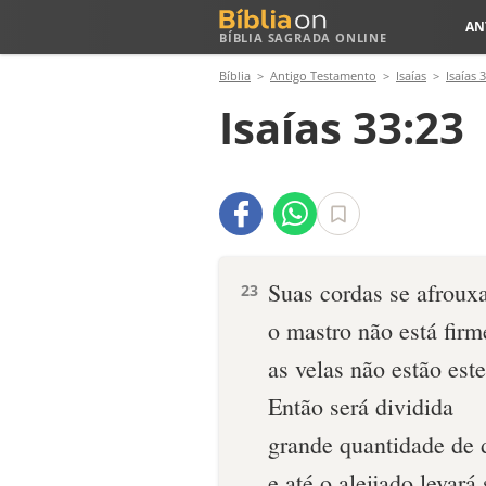
AN
BÍBLIA SAGRADA ONLINE
Bíblia
Antigo Testamento
Isaías
Isaías 
Isaías 33:23
Suas cordas se afroux
23
o mastro não está firm
as velas não estão est
Então será dividida
grande quantidade de 
e até o aleijado levará