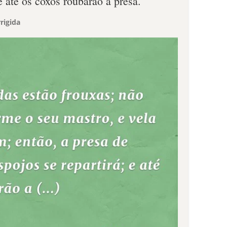
e até os coxos roubarão a presa.
rigida