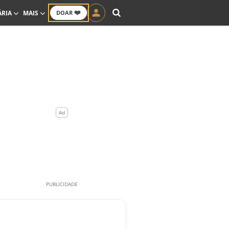
❤️
ÁRIA
MAIS
DOAR