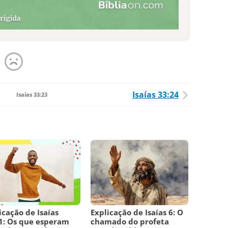
Isaías 33:24
Isaías 33:23
icação de Isaías
Explicação de Isaías 6: O
1: Os que esperam
chamado do profeta