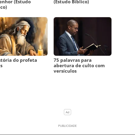
enhor (Estudo
(Estudo Bíblico)
ico)
stória do profeta
75 palavras para
as
abertura de culto com
versículos