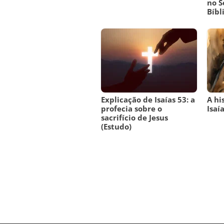
no S
Bíbl
Explicação de Isaías 53: a
A hi
profecia sobre o
Isaí
sacrifício de Jesus
(Estudo)