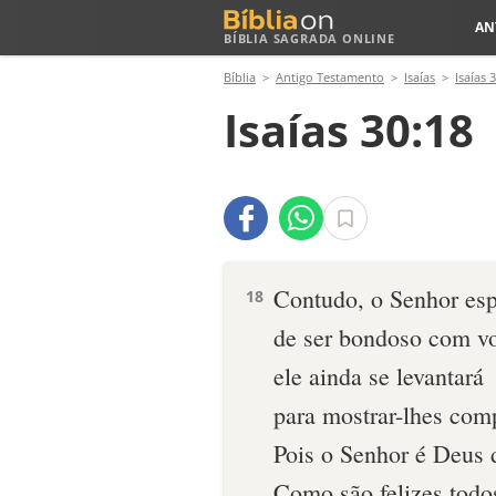
AN
BÍBLIA SAGRADA ONLINE
Bíblia
Antigo Testamento
Isaías
Isaías 
Isaías 30:18
Contudo, o Senhor es
18
de ser bondoso com v
ele ainda se levantará
para mostrar-lhes com
Pois o Senhor é Deus d
Como são felizes todo