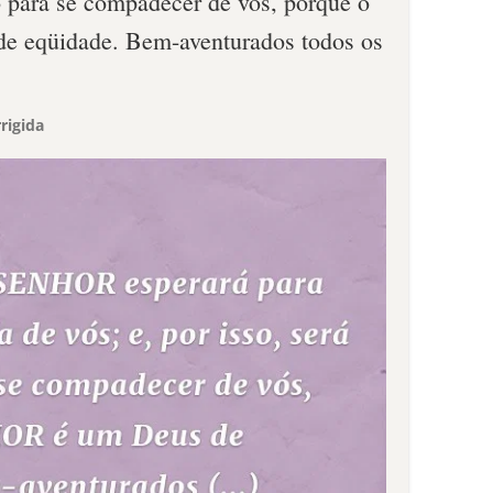
o para se compadecer de vós, porque o
 eqüidade. Bem-aventurados todos os
rigida