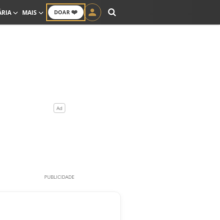
❤️
ÁRIA
MAIS
DOAR