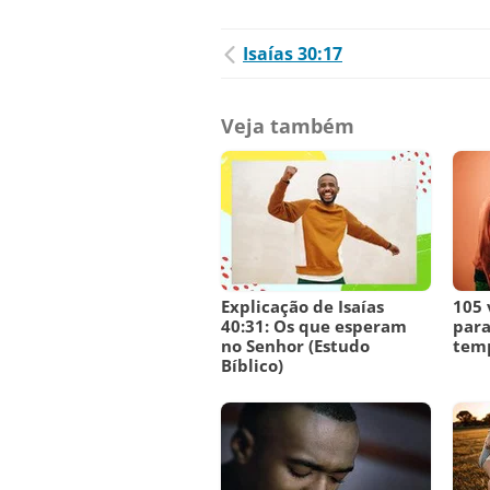
Isaías 30:17
Veja também
Explicação de Isaías
105 
40:31: Os que esperam
para
no Senhor (Estudo
temp
Bíblico)