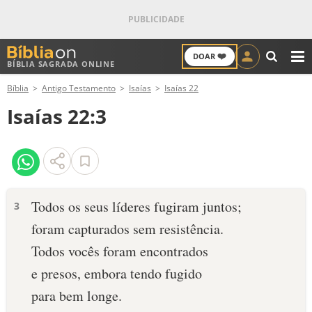
❤️
DOAR
BÍBLIA SAGRADA ONLINE
M
Bíblia
Antigo Testamento
Isaías
Isaías 22
ANTIGO TESTAMENTO
Isaías 22:3
NOVO TESTAMENTO
VERSÍCULOS
VERSÍCULO DO DIA
Todos os seus líderes fugiram juntos;
3
foram capturados sem resistência.
PALAVRA DO DIA
Todos vocês foram encontrados
SALMO DO DIA
e presos, embora tendo fugido
para bem longe.
DEVOCIONAL DIÁRIO