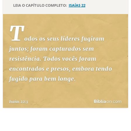
LEIA O CAPÍTULO COMPLETO:
ISAÍAS 22
10 MANDAMENTOS
ESTUDOS BÍBLICOS
ESBOÇOS DE PREGAÇÃO
TEMAS
PERGUNTE À BÍBLIA
IA
TERMO BÍBLICO
JOGOS
QUEM SOMOS
LOJA BÍBLIAON