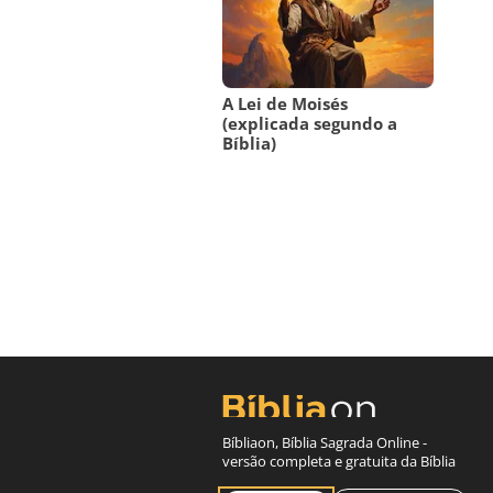
A Lei de Moisés
(explicada segundo a
Bíblia)
Bíbliaon, Bíblia Sagrada Online -
versão completa e gratuita da Bíblia