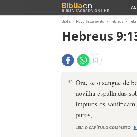
AN
BÍBLIA SAGRADA ONLINE
Bíblia
Novo Testamento
Hebreus
Hebr
Hebreus 9:1
Ora, se o sangue de b
13
novilha espalhadas so
impuros os santificam
puros,
LEIA O CAPÍTULO COMPLETO:
H