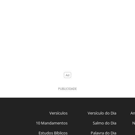
Versículos
Versículo do Dia
An
10 Mandamentos
Salmo do Dia
N
Estudos Bíblicos
Palavra do Dia