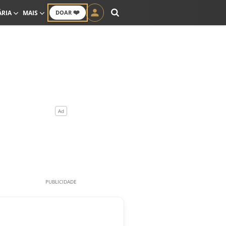
❤️
ÁRIA
MAIS
DOAR