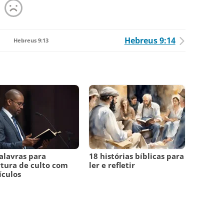
Hebreus 9:14
Hebreus 9:13
alavras para
18 histórias bíblicas para
tura de culto com
ler e refletir
ículos