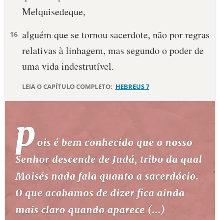
Melquisedeque,
10 MANDAMENTOS
alguém que se tornou sacerdote, não por regras
16
ESTUDOS BÍBLICOS
relativas à linhagem, mas segundo o poder de
uma vida indestrutível.
ESBOÇOS DE PREGAÇÃO
LEIA O CAPÍTULO COMPLETO:
HEBREUS 7
TEMAS
PERGUNTE À BÍBLIA
IA
TERMO BÍBLICO
JOGOS
QUEM SOMOS
LOJA BÍBLIAON