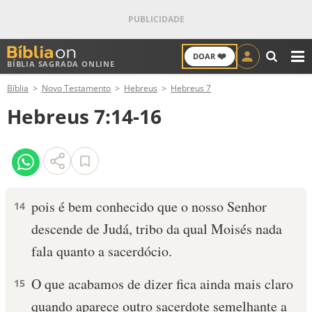
❤️
DOAR
BÍBLIA SAGRADA ONLINE
M
Bíblia
Novo Testamento
Hebreus
Hebreus 7
ANTIGO TESTAMENTO
Hebreus 7:14-16
NOVO TESTAMENTO
VERSÍCULOS
VERSÍCULO DO DIA
pois é bem conhecido que o nosso Senhor
14
descende de Judá, tribo da qual Moisés nada
PALAVRA DO DIA
fala quanto a sacerdócio.
SALMO DO DIA
O que acabamos de dizer fica ainda mais claro
15
DEVOCIONAL DIÁRIO
quando aparece outro sacerdote semelhante a