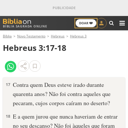
❤️
DOAR
BÍBLIA SAGRADA ONLINE
M
Bíblia
Novo Testamento
Hebreus
Hebreus 3
ANTIGO TESTAMENTO
Hebreus 3:17-18
NOVO TESTAMENTO
VERSÍCULOS
VERSÍCULO DO DIA
Contra quem Deus esteve irado durante
17
quarenta anos? Não foi contra aqueles que
PALAVRA DO DIA
pecaram, cujos corpos caíram no deserto?
SALMO DO DIA
E a quem jurou que nunca haveriam de entrar
18
DEVOCIONAL DIÁRIO
no seu descanso? Não foi àqueles que foram