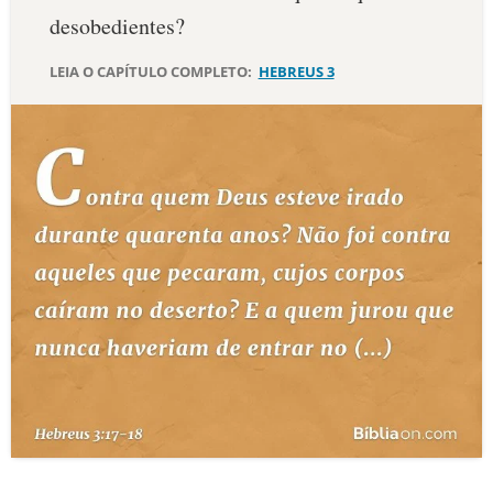
desobedientes?
10 MANDAMENTOS
LEIA O CAPÍTULO COMPLETO:
HEBREUS 3
ESTUDOS BÍBLICOS
ESBOÇOS DE PREGAÇÃO
TEMAS
PERGUNTE À BÍBLIA
IA
TERMO BÍBLICO
JOGOS
QUEM SOMOS
LOJA BÍBLIAON