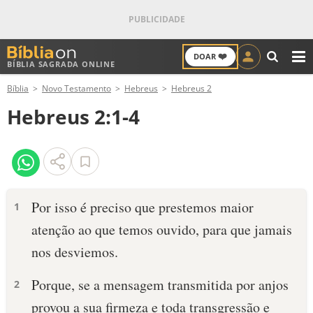
❤️
DOAR
BÍBLIA SAGRADA ONLINE
M
Bíblia
Novo Testamento
Hebreus
Hebreus 2
ANTIGO TESTAMENTO
Hebreus 2:1-4
NOVO TESTAMENTO
VERSÍCULOS
VERSÍCULO DO DIA
Por isso é preciso que prestemos maior
1
atenção ao que temos ouvido, para que jamais
PALAVRA DO DIA
nos desviemos.
SALMO DO DIA
Porque, se a mensagem transmitida por anjos
2
DEVOCIONAL DIÁRIO
provou a sua firmeza e toda transgressão e