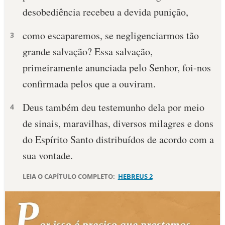
desobediência recebeu a devida punição,
10 MANDAMENTOS
como escaparemos, se negligenciarmos tão
3
ESTUDOS BÍBLICOS
grande salvação? Essa salvação,
primeiramente anunciada pelo Senhor, foi-nos
ESBOÇOS DE PREGAÇÃO
confirmada pelos que a ouviram.
TEMAS
Deus também deu testemunho dela por meio
4
PERGUNTE À BÍBLIA
de sinais, maravilhas, diversos milagres e dons
IA
do Espírito Santo distribuídos de acordo com a
TERMO BÍBLICO
JOGOS
sua vontade.
QUEM SOMOS
LEIA O CAPÍTULO COMPLETO:
HEBREUS 2
LOJA BÍBLIAON