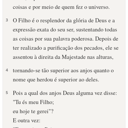
coisas e por meio de quem fez o universo.
10 MANDAMENTOS
O Filho é o resplendor da glória de Deus e a
3
ESTUDOS BÍBLICOS
expressão exata do seu ser, sustentando todas
as coisas por sua palavra poderosa. Depois de
ESBOÇOS DE PREGAÇÃO
ter realizado a purificação dos pecados, ele se
TEMAS
assentou à direita da Majestade nas alturas,
PERGUNTE À BÍBLIA
tornando-se tão superior aos anjos quanto o
4
IA
nome que herdou é superior ao deles.
TERMO BÍBLICO
JOGOS
Pois a qual dos anjos Deus alguma vez disse:
5
QUEM SOMOS
"Tu és meu Filho;
eu hoje te gerei"?
LOJA BÍBLIAON
E outra vez: