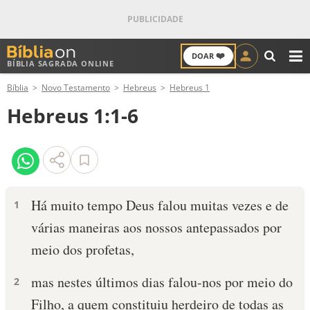
❤️
DOAR
BÍBLIA SAGRADA ONLINE
M
Bíblia
Novo Testamento
Hebreus
Hebreus 1
ANTIGO TESTAMENTO
Hebreus 1:1-6
NOVO TESTAMENTO
VERSÍCULOS
VERSÍCULO DO DIA
Há muito tempo Deus falou muitas vezes e de
1
várias maneiras aos nossos antepassados por
PALAVRA DO DIA
meio dos profetas,
SALMO DO DIA
mas nestes últimos dias falou-nos por meio do
2
DEVOCIONAL DIÁRIO
Filho, a quem constituiu herdeiro de todas as