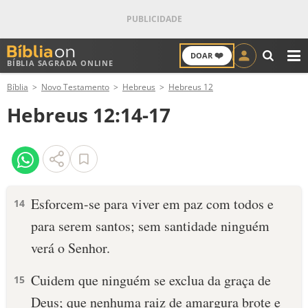
❤️
DOAR
BÍBLIA SAGRADA ONLINE
M
Bíblia
Novo Testamento
Hebreus
Hebreus 12
ANTIGO TESTAMENTO
Hebreus 12:14-17
NOVO TESTAMENTO
VERSÍCULOS
VERSÍCULO DO DIA
Esforcem-se para viver em paz com todos e
14
para serem santos; sem santidade ninguém
PALAVRA DO DIA
verá o Senhor.
SALMO DO DIA
Cuidem que ninguém se exclua da graça de
15
DEVOCIONAL DIÁRIO
Deus; que nenhuma raiz de amargura brote e