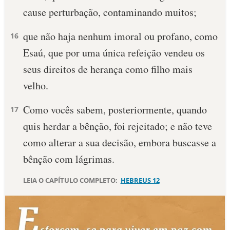
cause perturbação, contaminando muitos;
10 MANDAMENTOS
que não haja nenhum imoral ou profano, como
16
ESTUDOS BÍBLICOS
Esaú, que por uma única refeição vendeu os
seus direitos de herança como filho mais
ESBOÇOS DE PREGAÇÃO
velho.
TEMAS
Como vocês sabem, posteriormente, quando
17
PERGUNTE À BÍBLIA
quis herdar a bênção, foi rejeitado; e não teve
IA
como alterar a sua decisão, embora buscasse a
TERMO BÍBLICO
JOGOS
bênção com lágrimas.
QUEM SOMOS
LEIA O CAPÍTULO COMPLETO:
HEBREUS 12
LOJA BÍBLIAON