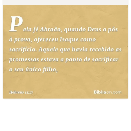
10 MANDAMENTOS
ESTUDOS BÍBLICOS
ESBOÇOS DE PREGAÇÃO
TEMAS
PERGUNTE À BÍBLIA
IA
TERMO BÍBLICO
JOGOS
QUEM SOMOS
LOJA BÍBLIAON