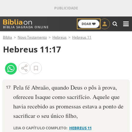
❤️
DOAR
BÍBLIA SAGRADA ONLINE
M
Bíblia
Novo Testamento
Hebreus
Hebreus 11
ANTIGO TESTAMENTO
Hebreus 11:17
NOVO TESTAMENTO
VERSÍCULOS
VERSÍCULO DO DIA
Pela fé Abraão, quando Deus o pôs à prova,
17
ofereceu Isaque como sacrifício. Aquele que
PALAVRA DO DIA
havia recebido as promessas estava a ponto de
SALMO DO DIA
sacrificar o seu único filho,
DEVOCIONAL DIÁRIO
LEIA O CAPÍTULO COMPLETO:
HEBREUS 11