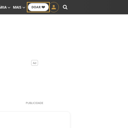
❤️
ÁRIA
MAIS
DOAR