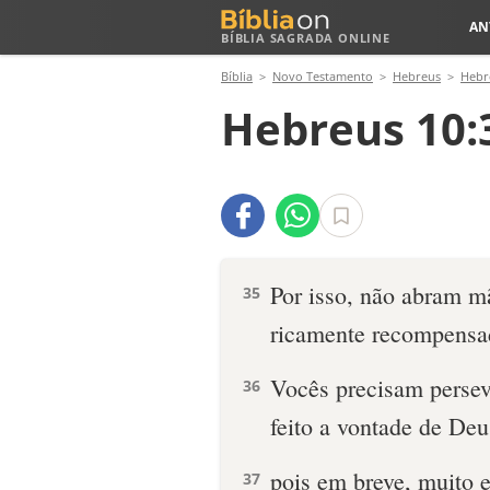
AN
BÍBLIA SAGRADA ONLINE
Bíblia
Novo Testamento
Hebreus
Hebr
Hebreus 10:
Por isso, não abram m
35
ricamente recompensa
Vocês precisam persev
36
feito a vontade de De
pois em breve, muito 
37