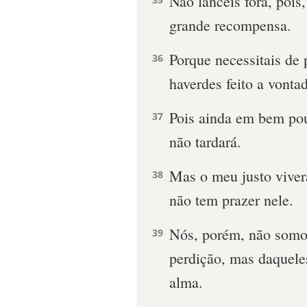
Não lanceis fora, pois
grande recompensa.
Porque necessitais de 
36
haverdes feito a vonta
Pois ainda em bem pou
37
não tardará.
Mas o meu justo viverá
38
não tem prazer nele.
Nós, porém, não somo
39
perdição, mas daquele
alma.