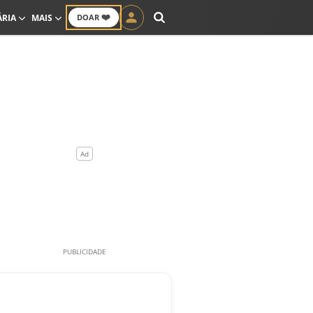
❤️
ÁRIA
MAIS
DOAR