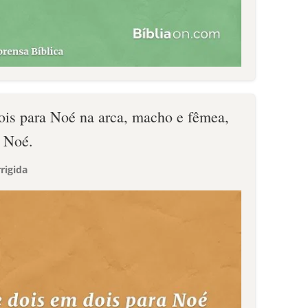
ois para Noé na arca, macho e fêmea,
 Noé.
rigida