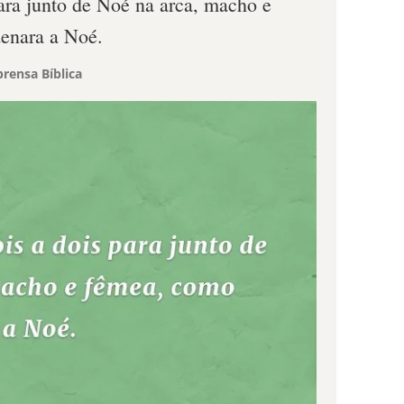
ara junto de Noé na arca, macho e
enara a Noé.
rensa Bíblica