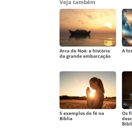
Veja também
Arca de Noé: a história
A hi
da grande embarcação
5 exemplos de fé na
Os f
Bíblia
desc
Bíbl