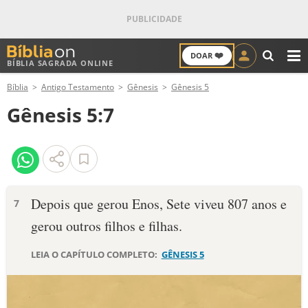
❤️
DOAR
BÍBLIA SAGRADA ONLINE
M
Bíblia
Antigo Testamento
Gênesis
Gênesis 5
ANTIGO TESTAMENTO
Gênesis 5:7
NOVO TESTAMENTO
VERSÍCULOS
VERSÍCULO DO DIA
Depois que gerou Enos, Sete viveu 807 anos e
7
gerou outros filhos e filhas.
PALAVRA DO DIA
LEIA O CAPÍTULO COMPLETO:
GÊNESIS 5
SALMO DO DIA
DEVOCIONAL DIÁRIO