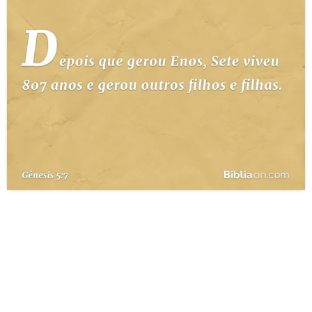
10 MANDAMENTOS
ESTUDOS BÍBLICOS
ESBOÇOS DE PREGAÇÃO
TEMAS
PERGUNTE À BÍBLIA
IA
TERMO BÍBLICO
JOGOS
QUEM SOMOS
LOJA BÍBLIAON