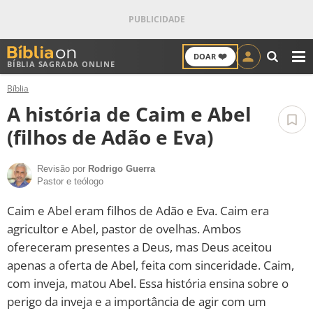
❤️
DOAR
BÍBLIA SAGRADA ONLINE
M
Bíblia
ANTIGO TESTAMENTO
A história de Caim e Abel
NOVO TESTAMENTO
(filhos de Adão e Eva)
VERSÍCULOS
Revisão por
Rodrigo Guerra
Pastor e teólogo
VERSÍCULO DO DIA
Caim e Abel eram filhos de Adão e Eva. Caim era
agricultor e Abel, pastor de ovelhas. Ambos
PALAVRA DO DIA
ofereceram presentes a Deus, mas Deus aceitou
apenas a oferta de Abel, feita com sinceridade. Caim,
SALMO DO DIA
com inveja, matou Abel. Essa história ensina sobre o
perigo da inveja e a importância de agir com um
DEVOCIONAL DIÁRIO