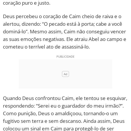
coração puro e justo.
10 MANDAMENTOS
Deus percebeu o coração de Caim cheio de raiva e o
alertou, dizendo: “O pecado está à porta; cabe a você
ESTUDOS BÍBLICOS
dominá-lo”. Mesmo assim, Caim não conseguiu vencer
as suas emoções negativas. Ele atraiu Abel ao campo e
ESBOÇOS DE PREGAÇÃO
cometeu o terrível ato de assassiná-lo.
TEMAS
PERGUNTE À BÍBLIA
IA
TERMO BÍBLICO
JOGOS
Quando Deus confrontou Caim, ele tentou se esquivar,
QUEM SOMOS
respondendo: “Serei eu o guardador do meu irmão?”.
Como punição, Deus o amaldiçoou, tornando-o um
LOJA BÍBLIAON
fugitivo sem terra e sem descanso. Ainda assim, Deus
colocou um sinal em Caim para protegê-lo de ser