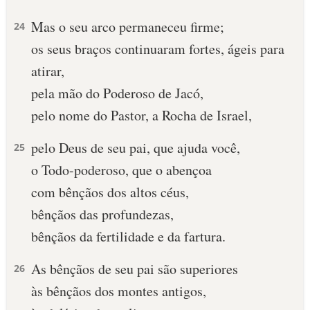
Mas o seu arco permaneceu firme;
10 MANDAMENTOS
24
os seus braços continuaram fortes, ágeis para
ESTUDOS BÍBLICOS
atirar,
pela mão do Poderoso de Jacó,
ESBOÇOS DE PREGAÇÃO
pelo nome do Pastor, a Rocha de Israel,
TEMAS
pelo Deus de seu pai, que ajuda você,
25
PERGUNTE À BÍBLIA
o Todo-poderoso, que o abençoa
IA
com bênçãos dos altos céus,
TERMO BÍBLICO
JOGOS
bênçãos das profundezas,
bênçãos da fertilidade e da fartura.
QUEM SOMOS
As bênçãos de seu pai são superiores
26
LOJA BÍBLIAON
às bênçãos dos montes antigos,