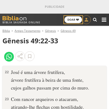
❤️
DOAR
BÍBLIA SAGRADA ONLINE
M
Bíblia
Antigo Testamento
Gênesis
Gênesis 49
ANTIGO TESTAMENTO
Gênesis 49:22-33
NOVO TESTAMENTO
VERSÍCULOS
VERSÍCULO DO DIA
José é uma árvore frutífera,
22
árvore frutífera à beira de uma fonte,
PALAVRA DO DIA
cujos galhos passam por cima do muro.
SALMO DO DIA
Com rancor arqueiros o atacaram,
23
DEVOCIONAL DIÁRIO
atirando-lhe flechas com hostilidade.