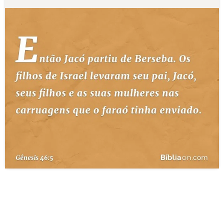
10 MANDAMENTOS
ESTUDOS BÍBLICOS
ESBOÇOS DE PREGAÇÃO
TEMAS
PERGUNTE À BÍBLIA
IA
TERMO BÍBLICO
JOGOS
QUEM SOMOS
LOJA BÍBLIAON