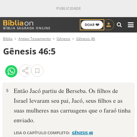
❤️
DOAR
BÍBLIA SAGRADA ONLINE
M
Bíblia
Antigo Testamento
Gênesis
Gênesis 46
ANTIGO TESTAMENTO
Gênesis 46:5
NOVO TESTAMENTO
VERSÍCULOS
VERSÍCULO DO DIA
Então Jacó partiu de Berseba. Os filhos de
5
Israel levaram seu pai, Jacó, seus filhos e as
PALAVRA DO DIA
suas mulheres nas carruagens que o faraó tinha
SALMO DO DIA
envia­do.
DEVOCIONAL DIÁRIO
LEIA O CAPÍTULO COMPLETO:
GÊNESIS 46