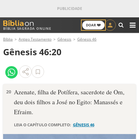
❤️
DOAR
BÍBLIA SAGRADA ONLINE
M
Bíblia
Antigo Testamento
Gênesis
Gênesis 46
ANTIGO TESTAMENTO
Gênesis 46:20
NOVO TESTAMENTO
VERSÍCULOS
VERSÍCULO DO DIA
Azenate, filha de Potífera, sacerdote de Om,
20
deu dois filhos a José no Egito: Manassés e
PALAVRA DO DIA
Efraim.
SALMO DO DIA
LEIA O CAPÍTULO COMPLETO:
GÊNESIS 46
DEVOCIONAL DIÁRIO