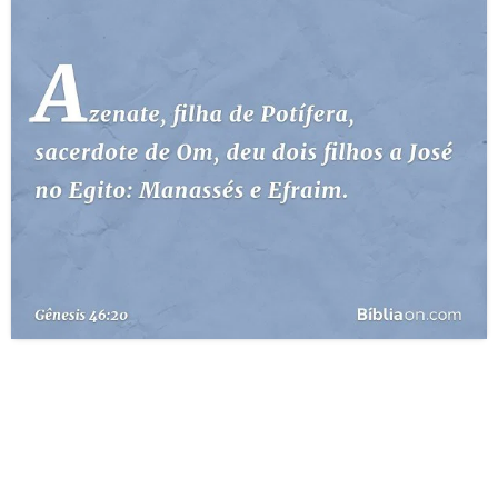
10 MANDAMENTOS
ESTUDOS BÍBLICOS
ESBOÇOS DE PREGAÇÃO
TEMAS
PERGUNTE À BÍBLIA
IA
TERMO BÍBLICO
JOGOS
QUEM SOMOS
LOJA BÍBLIAON