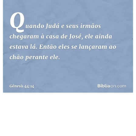
10 MANDAMENTOS
ESTUDOS BÍBLICOS
ESBOÇOS DE PREGAÇÃO
TEMAS
PERGUNTE À BÍBLIA
IA
TERMO BÍBLICO
JOGOS
QUEM SOMOS
LOJA BÍBLIAON