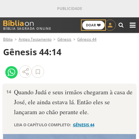
❤️
DOAR
BÍBLIA SAGRADA ONLINE
M
Bíblia
Antigo Testamento
Gênesis
Gênesis 44
ANTIGO TESTAMENTO
Gênesis 44:14
NOVO TESTAMENTO
VERSÍCULOS
VERSÍCULO DO DIA
Quando Judá e seus irmãos chegaram à casa de
14
José, ele ainda estava lá. Então eles se
PALAVRA DO DIA
lançaram ao chão perante ele.
SALMO DO DIA
LEIA O CAPÍTULO COMPLETO:
GÊNESIS 44
DEVOCIONAL DIÁRIO